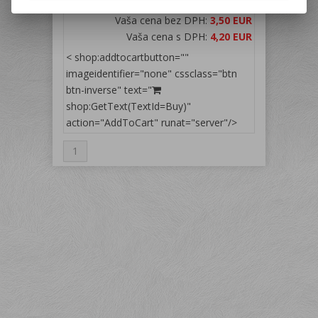
krabičke so závesným uškom
Vaša cena bez DPH:
3,50 EUR
Vaša cena s DPH:
4,20 EUR
< shop:addtocartbutton=""
imageidentifier="none" cssclass="btn
btn-inverse" text="
shop:GetText(TextId=Buy)"
action="AddToCart" runat="server"/>
1