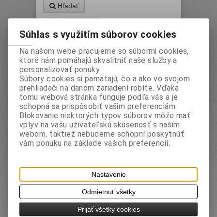
Hľadať
1
Súhlas s využitím súborov cookies
Zoradiť podľa: (
Názvu produktu
)
Na našom webe pracujeme so súbormi cookies,
ktoré nám pomáhajú skvalitniť naše služby a
personalizovať ponuky.
Súbory cookies si pamätajú, čo a ako vo svojom
prehliadači na danom zariadení robíte. Vďaka
tomu webová stránka funguje podľa vás a je
schopná sa prispôsobiť vašim preferenciám.
Blokovanie niektorých typov súborov môže mať
vplyv na vašu užívateľskú skúsenosť s naším
webom, taktiež nebudeme schopní poskytnúť
vám ponuku na základe vašich preferencií.
Farby vodové 12 farieb
Katalógové číslo:
Záruka (mesiacov):
24
CEA0946A
Termín dodania (dni):
2
Nastavenie
Hmotnosť:
0,122 kg
Počet v balení:
12 ks
EAN:
5997875709464
Odmietnuť všetky
priemer 30 mm
Prijať všetky cookies
12 farieb, štetec v balení, balené v papierovej