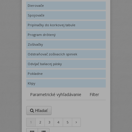
Dierovače
Spojovače
Pripínačky do korkovej tabule
Program drôtený
Zošívačky
Odstraňovač zošívacích spiniek
Odvíjač baliacej pásky
Pokladne
Klipy
Parametrické vyhľadávanie
Filter
Hľadať
1
2
3
4
5