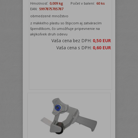
Hmotnosť:
0,009 kg
Počet v balení:
60 ks
EAN:
5997875705787
obmedzené množstvo
z mäkkého plastu so štipcom aj zatváracím
špendlíkom, čo umožňuje pripevnenie na
akýkoľvek druh odevu
Vaša cena bez DPH:
0,50 EUR
Vaša cena s DPH:
0,60 EUR