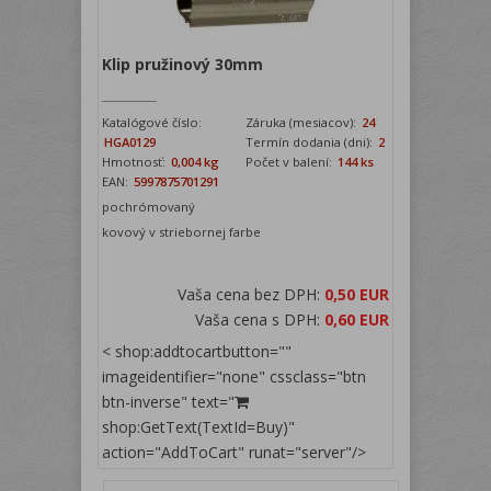
Klip pružinový 30mm
Katalógové číslo:
Záruka (mesiacov):
24
HGA0129
Termín dodania (dni):
2
Hmotnosť:
0,004 kg
Počet v balení:
144 ks
EAN:
5997875701291
pochrómovaný
kovový v striebornej farbe
Vaša cena bez DPH:
0,50 EUR
Vaša cena s DPH:
0,60 EUR
< shop:addtocartbutton=""
imageidentifier="none" cssclass="btn
btn-inverse" text="
shop:GetText(TextId=Buy)"
action="AddToCart" runat="server"/>