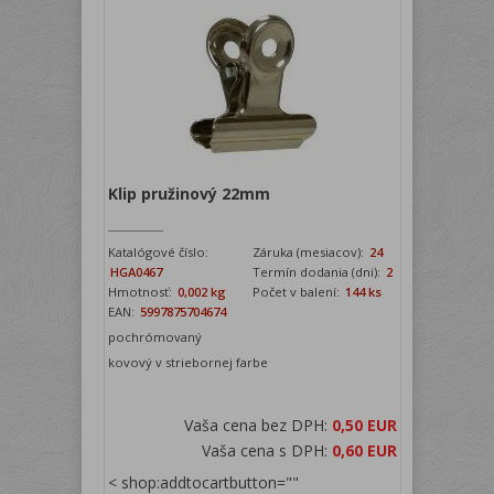
Klip pružinový 22mm
Katalógové číslo:
Záruka (mesiacov):
24
HGA0467
Termín dodania (dni):
2
Hmotnosť:
0,002 kg
Počet v balení:
144 ks
EAN:
5997875704674
pochrómovaný
kovový v striebornej farbe
Vaša cena bez DPH:
0,50 EUR
Vaša cena s DPH:
0,60 EUR
< shop:addtocartbutton=""