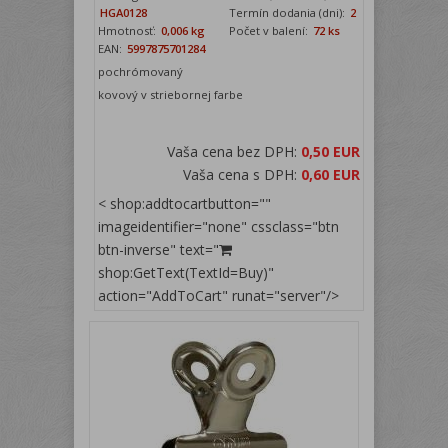
HGA0128
Termín dodania (dni):
2
Hmotnosť:
0,006 kg
Počet v balení:
72 ks
EAN:
5997875701284
pochrómovaný
kovový v striebornej farbe
Vaša cena bez DPH:
0,50 EUR
Vaša cena s DPH:
0,60 EUR
< shop:addtocartbutton=""
imageidentifier="none" cssclass="btn
btn-inverse" text="
shop:GetText(TextId=Buy)"
action="AddToCart" runat="server"/>