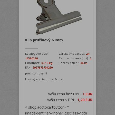
Klip pružinový 63mm
Katalógové číslo:
Záruka (mesiacov):
24
HGA0126
Termín dodania (dni):
2
Hmotnosť:
0,019 kg
Počet v balení:
36 ks
EAN:
5997875701260
pochrómovaný
kovový v striebornej farbe
Vaša cena bez DPH:
1 EUR
Vaša cena s DPH:
1,20 EUR
< shop:addtocartbutton=""
imageidentifier="none" cssclass="btn