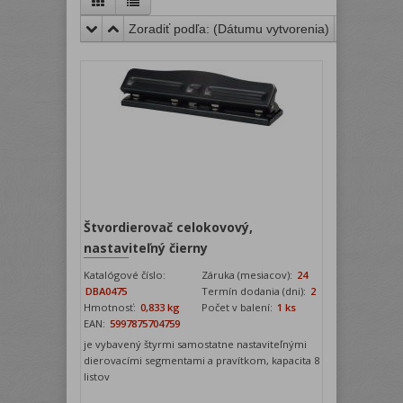
Zoradiť podľa: (
Dátumu vytvorenia
)
Štvordierovač celokovový,
nastaviteľný čierny
Katalógové číslo:
Záruka (mesiacov):
24
DBA0475
Termín dodania (dni):
2
Hmotnosť:
0,833 kg
Počet v balení:
1 ks
EAN:
5997875704759
je vybavený štyrmi samostatne nastaviteľnými
dierovacími segmentami a pravítkom, kapacita 8
listov