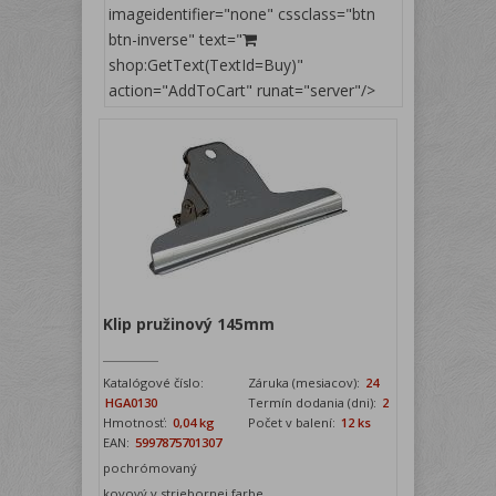
imageidentifier="none" cssclass="btn
btn-inverse" text="
shop:GetText(TextId=Buy)"
action="AddToCart" runat="server"/>
Klip pružinový 145mm
Katalógové číslo:
Záruka (mesiacov):
24
HGA0130
Termín dodania (dni):
2
Hmotnosť:
0,04 kg
Počet v balení:
12 ks
EAN:
5997875701307
pochrómovaný
kovový v striebornej farbe