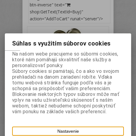
btn-inverse" text="
shop:GetText(TextId=Buy)"
action="AddToCart" runat="server"/>
Súhlas s využitím súborov cookies
Na našom webe pracujeme so súbormi cookies,
ktoré nám pomáhajú skvalitniť naše služby a
personalizovať ponuky.
Súbory cookies si pamätajú, čo a ako vo svojom
prehliadači na danom zariadení robíte. Vďaka
tomu webová stránka funguje podľa vás a je
Klip pružinový 50mm
schopná sa prispôsobiť vašim preferenciám.
Blokovanie niektorých typov súborov môže mať
Katalógové číslo:
Záruka (mesiacov):
24
vplyv na vašu užívateľskú skúsenosť s naším
HGA0127
Termín dodania (dni):
2
webom, taktiež nebudeme schopní poskytnúť
Hmotnosť:
0,012 kg
Počet v balení:
36 ks
vám ponuku na základe vašich preferencií.
EAN:
5997875701277
pochrómovaný
kovový v striebornej farbe
Nastavenie