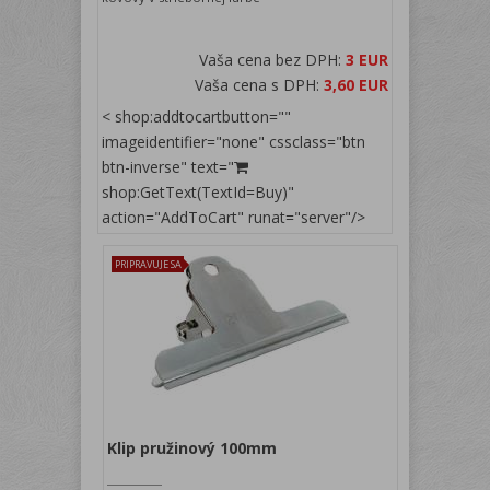
Vaša cena bez DPH:
3 EUR
Vaša cena s DPH:
3,60 EUR
< shop:addtocartbutton=""
imageidentifier="none" cssclass="btn
btn-inverse" text="
shop:GetText(TextId=Buy)"
action="AddToCart" runat="server"/>
PRIPRAVUJE SA
Klip pružinový 100mm