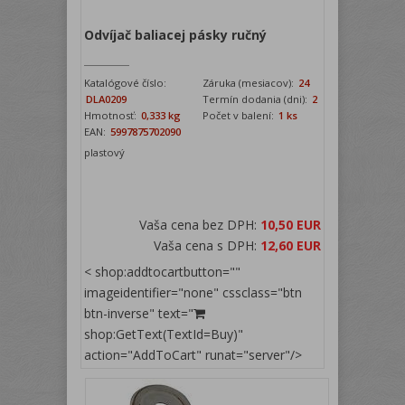
Odvíjač baliacej pásky ručný
Katalógové číslo:
Záruka (mesiacov):
24
DLA0209
Termín dodania (dni):
2
Hmotnosť:
0,333 kg
Počet v balení:
1 ks
EAN:
5997875702090
plastový
Vaša cena bez DPH:
10,50 EUR
Vaša cena s DPH:
12,60 EUR
< shop:addtocartbutton=""
imageidentifier="none" cssclass="btn
btn-inverse" text="
shop:GetText(TextId=Buy)"
action="AddToCart" runat="server"/>