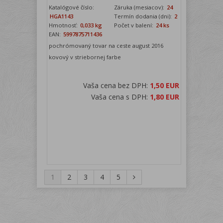
Katalógové číslo:
Záruka (mesiacov):
24
HGA1143
Termín dodania (dni):
2
Hmotnosť:
0,033 kg
Počet v balení:
24 ks
EAN:
5997875711436
pochrómovaný tovar na ceste august 2016
kovový v striebornej farbe
Vaša cena bez DPH:
1,50 EUR
Vaša cena s DPH:
1,80 EUR
1
2
3
4
5