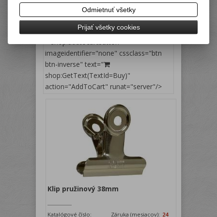
Odmietnuť všetky
Vaša cena bez DPH:
0,50 EUR
Prijať všetky cookies
Vaša cena s DPH:
0,60 EUR
< shop:addtocartbutton=""
imageidentifier="none" cssclass="btn
btn-inverse" text="
shop:GetText(TextId=Buy)"
action="AddToCart" runat="server"/>
Klip pružinový 38mm
Katalógové číslo:
Záruka (mesiacov):
24