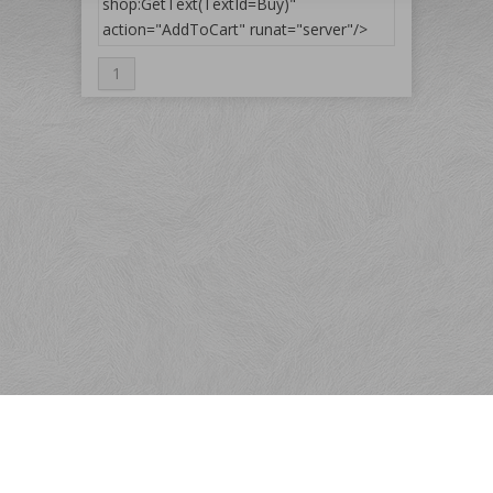
shop:GetText(TextId=Buy)"
action="AddToCart" runat="server"/>
1
Menu
Rýchla objednávka
Odber noviniek
Kontakt