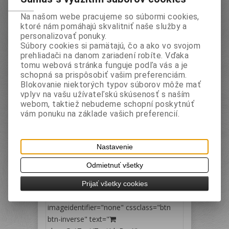
Na našom webe pracujeme so súbormi cookies,
Hľadať
ktoré nám pomáhajú skvalitniť naše služby a
personalizovať ponuky.
1
Súbory cookies si pamätajú, čo a ako vo svojom
prehliadači na danom zariadení robíte. Vďaka
Zoradiť podľa: (
Dátumu pridania
)
tomu webová stránka funguje podľa vás a je
schopná sa prispôsobiť vašim preferenciám.
Blokovanie niektorých typov súborov môže mať
vplyv na vašu užívateľskú skúsenosť s naším
webom, taktiež nebudeme schopní poskytnúť
vám ponuku na základe vašich preferencií.
Pero guľôčkové AXO čierne
Katalógové číslo:
Záruka (mesiacov):
24
Nastavenie
LNC3042
Termín dodania (dni):
7
EAN:
8029172592108
Odmietnuť všetky
Vaša cena bez DPH:
1,50 EUR
Vaša cena s DPH:
1,80 EUR
Prijať všetky cookies
< shop:addtocartbutton=""
imageidentifier="none" cssclass="btn
btn-inverse" text="