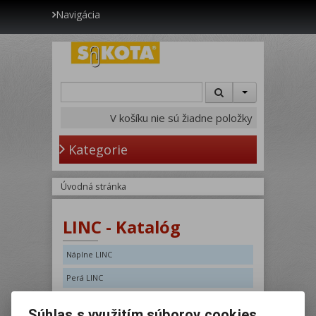
Navigácia
V košíku nie sú žiadne položky
Kategorie
Úvodná stránka
LINC - Katalóg
Náplne LINC
Perá LINC
Filter
Súhlas s využitím súborov cookies