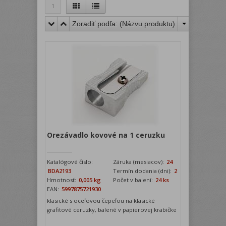
1
Zoradiť podľa: (
Názvu produktu
)
Orezávadlo kovové na 1 ceruzku
Katalógové číslo:
Záruka (mesiacov):
24
BDA2193
Termín dodania (dni):
2
Hmotnosť:
0,005 kg
Počet v balení:
24 ks
EAN:
5997875721930
klasické s oceľovou čepeľou na klasické
grafitové ceruzky, balené v papierovej krabičke