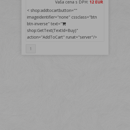
Vaša cena s DPH:
12 EUR
< shop:addtocartbutton=""
imageidentifier="none" cssclass="btn
btn-inverse" text="
shop:GetText(TextId=Buy)"
action="AddToCart" runat="server"/>
1