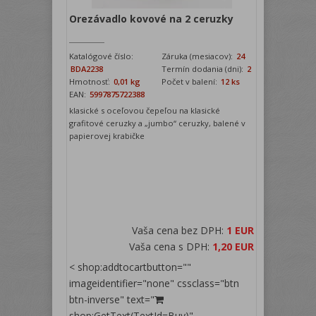
Orezávadlo kovové na 2 ceruzky
Katalógové číslo:
Záruka (mesiacov):
24
BDA2238
Termín dodania (dni):
2
Hmotnosť:
0,01 kg
Počet v balení:
12 ks
EAN:
5997875722388
klasické s oceľovou čepeľou na klasické
grafitové ceruzky a „jumbo“ ceruzky, balené v
papierovej krabičke
Vaša cena bez DPH:
1 EUR
Vaša cena s DPH:
1,20 EUR
< shop:addtocartbutton=""
imageidentifier="none" cssclass="btn
btn-inverse" text="
shop:GetText(TextId=Buy)"