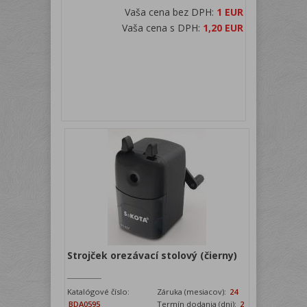
Vaša cena bez DPH:
1 EUR
Vaša cena s DPH:
1,20 EUR
Strojček orezávací stolový (čierny)
Katalógové číslo:
Záruka (mesiacov):
24
BDA0595
Termín dodania (dni):
2