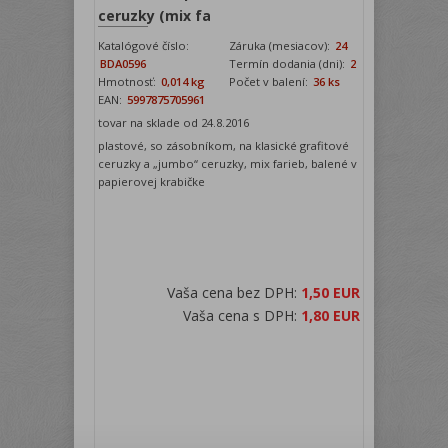
ceruzky (mix fa
Katalógové číslo:
Záruka (mesiacov):
24
BDA0596
Termín dodania (dni):
2
Hmotnosť:
0,014 kg
Počet v balení:
36 ks
EAN:
5997875705961
tovar na sklade od 24.8.2016
plastové, so zásobníkom, na klasické grafitové
ceruzky a „jumbo“ ceruzky, mix farieb, balené v
papierovej krabičke
Vaša cena bez DPH:
1,50 EUR
Vaša cena s DPH:
1,80 EUR