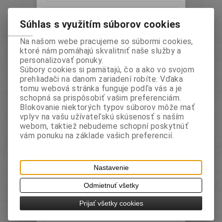
PRIPRAVUJE SA
Súhlas s využitím súborov cookies
Na našom webe pracujeme so súbormi cookies,
ktoré nám pomáhajú skvalitniť naše služby a
personalizovať ponuky.
Súbory cookies si pamätajú, čo a ako vo svojom
prehliadači na danom zariadení robíte. Vďaka
tomu webová stránka funguje podľa vás a je
schopná sa prispôsobiť vašim preferenciám.
Orezávadlo plastové so zásobníkom
Blokovanie niektorých typov súborov môže mať
vplyv na vašu užívateľskú skúsenosť s naším
webom, taktiež nebudeme schopní poskytnúť
Katalógové číslo:
Záruka (mesiacov):
24
BDA0769
Termín dodania (dni):
2
vám ponuku na základe vašich preferencií.
Hmotnosť:
0,011 kg
Počet v balení:
12 ks
EAN:
5997875707699
plastové, so zásobníkom, mix farieb, balené v
Nastavenie
papierovej krabičke
Odmietnuť všetky
Prijať všetky cookies