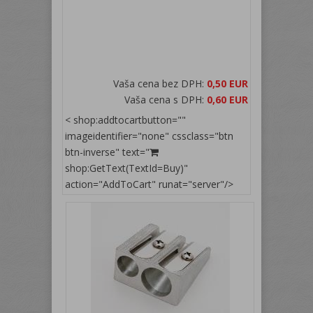
Vaša cena bez DPH:
0,50 EUR
Vaša cena s DPH:
0,60 EUR
< shop:addtocartbutton=""
imageidentifier="none" cssclass="btn
btn-inverse" text="
shop:GetText(TextId=Buy)"
action="AddToCart" runat="server"/>