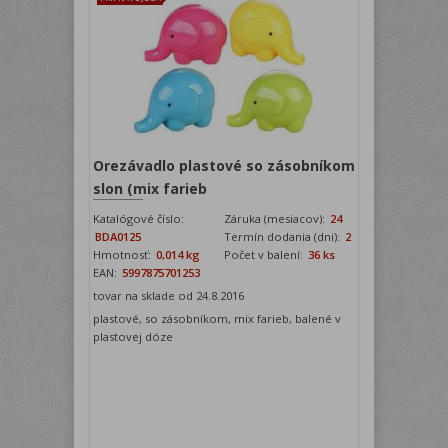
Orezávadlo plastové so zásobníkom
slon (mix farieb
Katalógové číslo:
Záruka (mesiacov):
24
BDA0125
Termín dodania (dni):
2
Hmotnosť:
0,014 kg
Počet v balení:
36 ks
EAN:
5997875701253
tovar na sklade od 24.8.2016
plastové, so zásobníkom, mix farieb, balené v
plastovej dóze