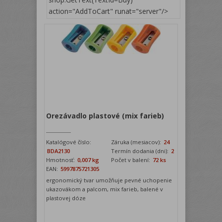
action="AddToCart" runat="server"/>
Orezávadlo plastové (mix farieb)
Katalógové číslo:
Záruka (mesiacov):
24
BDA2130
Termín dodania (dni):
2
Hmotnosť:
0,007 kg
Počet v balení:
72 ks
EAN:
5997875721305
ergonomický tvar umožňuje pevné uchopenie
ukazovákom a palcom, mix farieb, balené v
plastovej dóze