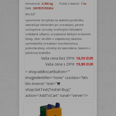
Hmotnosť:
0,306 kg
Počet v balení:
1 ks
EAN:
5997875705954
NO.627
upevnenie strojčeka na stabilnú podložku
zabraňuje vibráciám pri orezávaní, pevné
uchopenie ceruzky oceľovými čeľusťami
ovládané uškami, orezávanie ľahkým krútením
kľuky, zber stružlín v odpadovej nádobe,
vynímateľný orezávací mechanizmus,
jednofarebný, vhodný do kancelárie, balené v
plastovej krabičke
Vaša cena bez DPH:
16,50 EUR
Vaša cena s DPH:
19,80 EUR
< shop:addtocartbutton=""
imageidentifier="none" cssclass="btn
btn-inverse" text="
shop:GetText(TextId=Buy)"
action="AddToCart" runat="server"/>