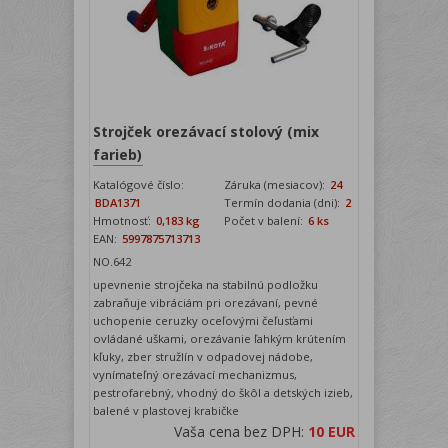
Strojček orezávací stolový (mix
farieb)
Katalógové číslo:
Záruka (mesiacov):
24
BDA1371
Termín dodania (dni):
2
Hmotnosť:
0,183 kg
Počet v balení:
6 ks
EAN:
5997875713713
NO.642
upevnenie strojčeka na stabilnú podložku
zabraňuje vibráciám pri orezávaní, pevné
uchopenie ceruzky oceľovými čeľusťami
ovládané uškami, orezávanie ľahkým krútením
kľuky, zber stružlín v odpadovej nádobe,
vynímateľný orezávací mechanizmus,
pestrofarebný, vhodný do škôl a detských izieb,
balené v plastovej krabičke
Vaša cena bez DPH:
10 EUR