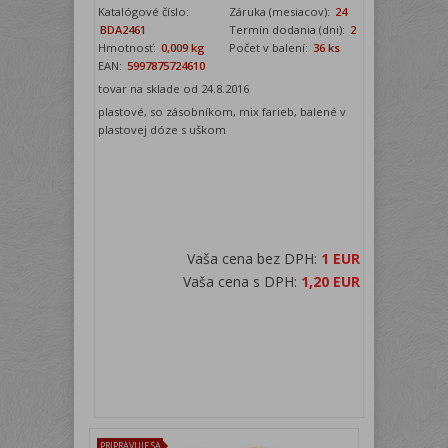
Katalógové číslo:
Záruka (mesiacov):
24
BDA2461
Termín dodania (dni):
2
Hmotnosť:
0,009 kg
Počet v balení:
36 ks
EAN:
5997875724610
tovar na sklade od 24.8.2016
plastové, so zásobníkom, mix farieb, balené v
plastovej dóze s uškom
Vaša cena bez DPH:
1 EUR
Vaša cena s DPH:
1,20 EUR
PRIPRAVUJE SA