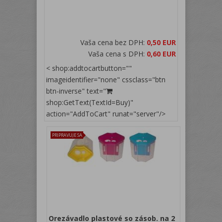
Vaša cena bez DPH:
0,50 EUR
Vaša cena s DPH:
0,60 EUR
< shop:addtocartbutton=""
imageidentifier="none" cssclass="btn
btn-inverse" text="
shop:GetText(TextId=Buy)"
action="AddToCart" runat="server"/>
PRIPRAVUJE SA
Orezávadlo plastové so zásob. na 2