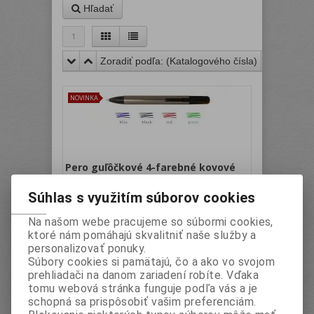
Hľadať
1
Zoradiť podľa: (
Katalogového čísla
)
NOVINKA
Pero guľôčkové 4-farebné kovové
Súhlas s využitím súborov cookies
Katalógové číslo:
Záruka (mesiacov):
24
AEV1921
Termín dodania (dni):
2
Na našom webe pracujeme so súbormi cookies,
Hmotnosť:
0,012 kg
Počet v balení:
50 ks
ktoré nám pomáhajú skvalitniť naše služby a
EAN:
5997875719210
personalizovať ponuky.
kovové, s plastový hrotom, obsahuje štyri
Súbory cookies si pamätajú, čo a ako vo svojom
farebné náplne - modrú, červenú, zelenú a
prehliadači na danom zariadení robíte. Vďaka
čiernu
tomu webová stránka funguje podľa vás a je
Vaša cena bez DPH:
3 EUR
schopná sa prispôsobiť vašim preferenciám.