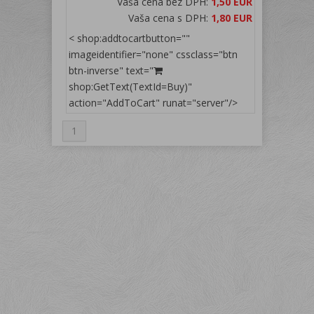
Vaša cena bez DPH:
1,50 EUR
Vaša cena s DPH:
1,80 EUR
< shop:addtocartbutton=""
imageidentifier="none" cssclass="btn
btn-inverse" text="
shop:GetText(TextId=Buy)"
action="AddToCart" runat="server"/>
1