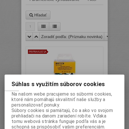
Hľadať
1
Zoradiť podľa: (
Príznaku novinka
)
PRIPRAVUJE SA
Súhlas s využitím súborov cookies
Na našom webe pracujeme so súbormi cookies,
ktoré nám pomáhajú skvalitniť naše služby a
Pripínačky do korkových tabúľ 30ks
personalizovať ponuky.
Katalógové číslo:
Záruka (mesiacov):
24
Súbory cookies si pamätajú, čo a ako vo svojom
HLA0162
Termín dodania (dni):
2
prehliadači na danom zariadení robíte. Vďaka
Hmotnosť:
0,042 kg
Počet v balení:
12
tomu webová stránka funguje podľa vás a je
balenie
schopná sa prispôsobiť vašim preferenciám.