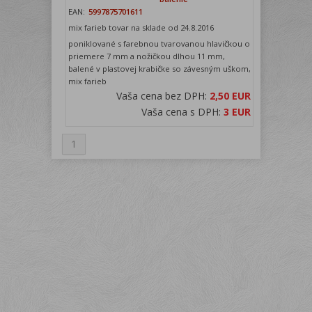
EAN:
5997875701611
mix farieb tovar na sklade od 24.8.2016
poniklované s farebnou tvarovanou hlavičkou o
priemere 7 mm a nožičkou dlhou 11 mm,
balené v plastovej krabičke so závesným uškom,
mix farieb
Vaša cena bez DPH:
2,50 EUR
Vaša cena s DPH:
3 EUR
1