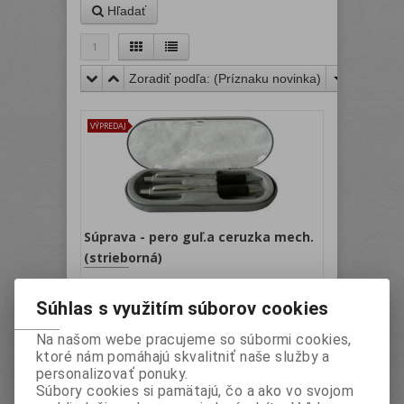
Hľadať
1
Zoradiť podľa: (
Príznaku novinka
)
VÝPREDAJ
Súprava - pero guľ.a ceruzka mech.
(strieborná)
Katalógové číslo:
Záruka (mesiacov):
24
AMA1923
Termín dodania (dni):
2
Súhlas s využitím súborov cookies
Hmotnosť:
0,09 kg
Počet v balení:
10 ks
EAN:
5997875719234
Na našom webe pracujeme so súbormi cookies,
plastové, s matným striebristým povrchom a
ktoré nám pomáhajú skvalitniť naše služby a
masívnym pogumovaným úchytom, sada je k
personalizovať ponuky.
dispozícii v plastovej krabičke s priehľadným
Súbory cookies si pamätajú, čo a ako vo svojom
krytom, pero 0,7 mm, ceruzka 0,5 mm