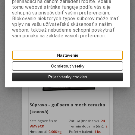
prehliadači na danom zariadení robíte. Vďaka
tomu webová stránka funguje podľa vás a je
Vaša cena bez DPH:
3 EUR
schopná sa prispôsobiť vašim preferenciám.
Vaša cena s DPH:
3,60 EUR
Blokovanie niektorých typov súborov môže mať
vplyv na vašu užívateľskú skúsenosť s naším
< shop:addtocartbutton=""
webom, taktiež nebudeme schopní poskytnúť
imageidentifier="none" cssclass="btn
vám ponuku na základe vašich preferencií.
btn-inverse" text="
shop:GetText(TextId=Buy)"
action="AddToCart" runat="server"/>
Nastavenie
Odmietnuť všetky
Prijať všetky cookies
Súprava - guľ.pero a mech.ceruzka
(kovová)
Katalógové číslo:
Záruka (mesiacov):
24
AMV2431
Termín dodania (dni):
2
Hmotnosť:
0,066 kg
Počet v balení:
1 ks