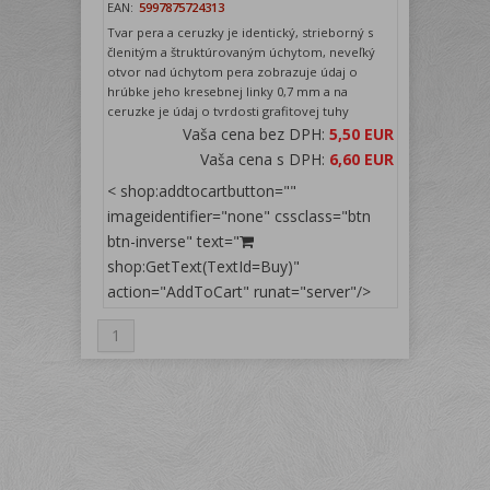
EAN:
5997875724313
Tvar pera a ceruzky je identický, strieborný s
členitým a štruktúrovaným úchytom, neveľký
otvor nad úchytom pera zobrazuje údaj o
hrúbke jeho kresebnej linky 0,7 mm a na
ceruzke je údaj o tvrdosti grafitovej tuhy
Vaša cena bez DPH:
5,50 EUR
Vaša cena s DPH:
6,60 EUR
< shop:addtocartbutton=""
imageidentifier="none" cssclass="btn
btn-inverse" text="
shop:GetText(TextId=Buy)"
action="AddToCart" runat="server"/>
1