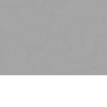
Menu
Rýchla objednávka
Kontakt
Obchodné podmienky
Reklamačné podmienky
Ako nakupovať