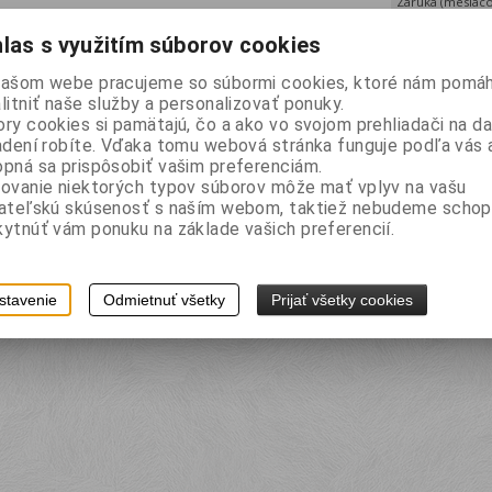
Záruka (mesiaco
Termín dodania 
las s využitím súborov cookies
Tlač
našom webe pracujeme so súbormi cookies, ktoré nám pomáh
litniť naše služby a personalizovať ponuky.
ry cookies si pamätajú, čo a ako vo svojom prehliadači na 
adení robíte. Vďaka tomu webová stránka funguje podľa vás a
pná sa prispôsobiť vašim preferenciám.
ovanie niektorých typov súborov môže mať vplyv na vašu
vateľskú skúsenosť s naším webom, taktiež nebudeme schop
ytnúť vám ponuku na základe vašich preferencií.
stavenie
Odmietnuť všetky
Prijať všetky cookies