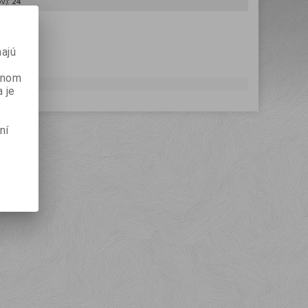
v):
24
(dni):
7
ajú
danom
 je
ní