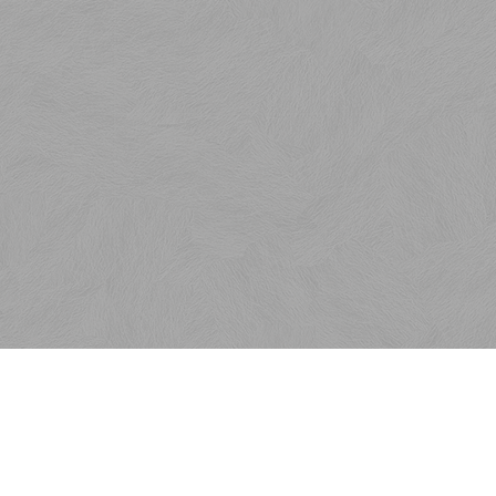
Kontakt
SaKOTA SLOVAKIA, s.r.o.
Veľkoblahovská 6750/9E
929 01 Dunajská Streda