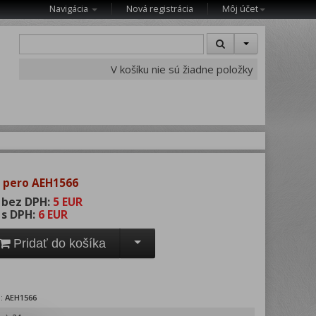
Navigácia
Nová registrácia
Môj účet
V košíku nie sú žiadne položky
 pero AEH1566
 bez DPH:
5 EUR
 s DPH:
6 EUR
Pridať do košíka
o:
AEH1566