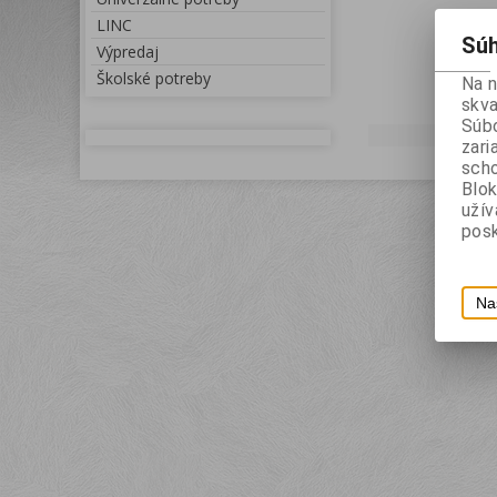
LINC
Súh
Výpredaj
Školské potreby
Na 
skva
Súbo
zari
scho
Blok
uží
posk
Na