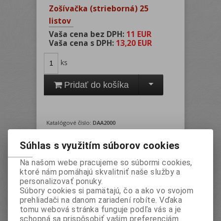
Zošívačka (strieborná) 25
listov
Vaša cena bez DPH:
11 EUR
Vaša cena s DPH:
13,20 EUR
ks
Pridať do košíka
Katalógové číslo:
DAA2000
Záruka (mesiacov):
24
Súhlas s využitím súborov cookies
Termín dodania (dni):
2
Na našom webe pracujeme so súbormi cookies,
Hmotnosť:
0,221 kg
ktoré nám pomáhajú skvalitniť naše služby a
Počet v balení:
1 ks
personalizovať ponuky.
Súbory cookies si pamätajú, čo a ako vo svojom
EAN:
5997875720001
prehliadači na danom zariadení robíte. Vďaka
Tlač
tomu webová stránka funguje podľa vás a je
schopná sa prispôsobiť vašim preferenciám.