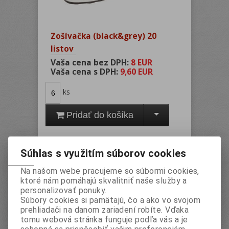
Zošívačka (black&grey) 20
listov
Vaša cena bez DPH:
8 EUR
Vaša cena s DPH:
9,60 EUR
ks
Pridať do košíka
Súhlas s využitím súborov cookies
Katalógové číslo:
DAC2707A
Záruka (mesiacov):
24
Na našom webe pracujeme so súbormi cookies,
ktoré nám pomáhajú skvalitniť naše služby a
Termín dodania (dni):
2
personalizovať ponuky.
Hmotnosť:
0,156 kg
Súbory cookies si pamätajú, čo a ako vo svojom
prehliadači na danom zariadení robíte. Vďaka
Počet v balení:
6 ks
tomu webová stránka funguje podľa vás a je
EAN:
5997875727079