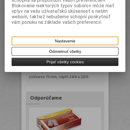
schopná sa prispôsobiť vašim preferenciám.
Tlač
Blokovanie niektorých typov súborov môže mať
vplyv na vašu užívateľskú skúsenosť s naším
webom, taktiež nebudeme schopní poskytnúť
Zákaznícke voľby výrobku:
vám ponuku na základe vašich preferencií.
Materiál
Východzia zostava
Nastavenie
Podrobný popis
Parametry
Odmietnuť všetky
Prijať všetky cookies
otočné kruhové sedielko pre otvorený a
uzavretý spôsob zošívania, hĺbka
zošívania 70 mm, náplň 24/6 a 26/6
Odporúčame