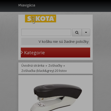
Navigácia
V košíku nie sú žiadne položky
Kategorie
Úvodná stránka
»
Zošívačky
»
Zošívačka (black&grey) 20 listov