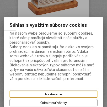
Stojan na vizitky s
Súhlas s využitím súborov cookies
dreven.podstavcom
Na našom webe pracujeme so súbormi cookies,
(strieborný)
ktoré nám pomáhajú skvalitniť naše služby a
Vaša cena bez DPH:
4 EUR
personalizovať ponuky.
Vaša cena s DPH:
4,80 EUR
Súbory cookies si pamätajú, čo a ako vo svojom
prehliadači na danom zariadení robíte. Vďaka
ks
tomu webová stránka funguje podľa vás a je
schopná sa prispôsobiť vašim preferenciám.
Blokovanie niektorých typov súborov môže mať
Pridať do košíka
vplyv na vašu užívateľskú skúsenosť s naším
webom, taktiež nebudeme schopní poskytnúť
vám ponuku na základe vašich preferencií.
Katalógové číslo:
DKA1742
Záruka (mesiacov):
24
Nastavenie
Termín dodania (dni):
2
Odmietnuť všetky
Hmotnosť:
0,09 kg