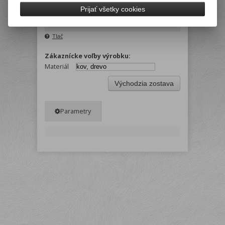
Prijať všetky cookies
Počet v balení:
1 ks
EAN:
5997875717421
Tlač
Zákaznícke voľby výrobku:
Materiál
Východzia zostava
Parametry