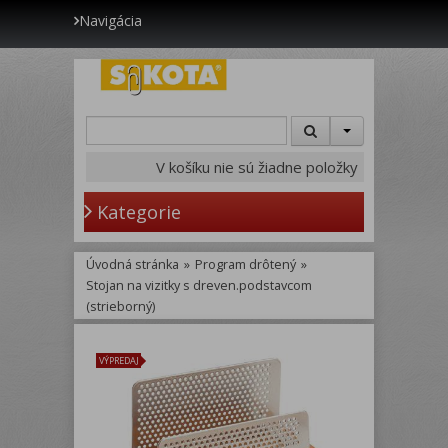
Navigácia
V košíku nie sú žiadne položky
Kategorie
Úvodná stránka
»
Program drôtený
»
Stojan na vizitky s dreven.podstavcom
(strieborný)
VÝPREDAJ