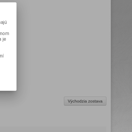
ajú
danom
 je
ní
Východzia zostava