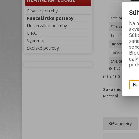
Písacie potreby
Súh
Kancelárske potreby
Katalógové číslo
Na 
Univerzálne potreby
Záruka (mesiacov
skva
LINC
Súbo
Termín dodania (
Výpredaj
zari
Hmotnosť:
0,092
scho
Školské potreby
Blok
Počet v balení:
1
uží
EAN:
5997875717
posk
Tlač
60 x 100 x 50 mm
Na
Zákaznícke voľby
Materiál
Parametry