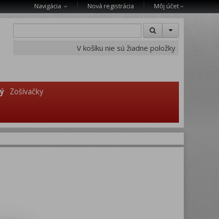
Navigácia
Nová registrácia
Môj účet
V košíku nie sú žiadne položky
ý
Zošívačky