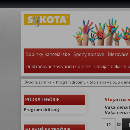
Doplnky kancelárske
Spony spisové
Dierovače
Odstraňovač zošívacích spiniek
Odvíjač baliacej 
Úvodná stránka
»
Program drôtený
»
Stojan na vizitky s člen
PODKATEGÓRIE
Stojan na v
Vaša cena 
Program drôtený
Vaša cena 
ks
HLAVNÉ KATEGÓRIE