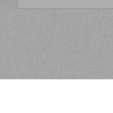
Menu
Rýchla objednávka
Kontakt
Obchodné podmienky
Reklamačné podmienky
Ako nakupovať