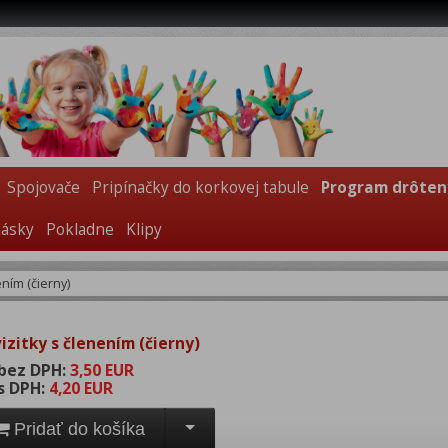
Spojovače
Pripínačky do korkovej tabule
Program drôten
pásky
Pokladne
Klipy
ením (čierny)
izitky s členením (čierny)
bez DPH:
3,50 EUR
s DPH:
4,20 EUR
Pridať do košíka