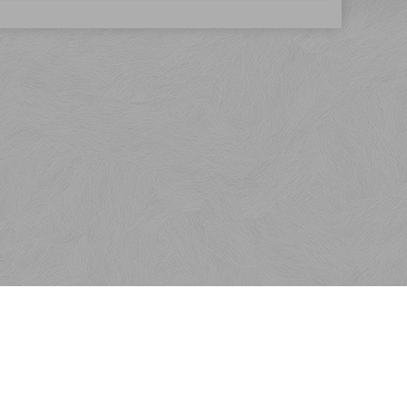
Kontakt
SaKOTA SLOVAKIA, s.r.o.
Veľkoblahovská 6750/9E
929 01 Dunajská Streda