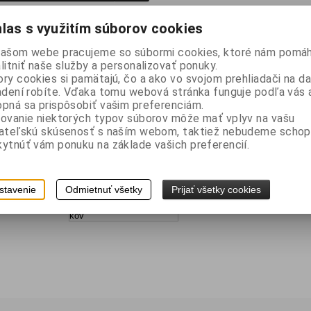
las s využitím súborov cookies
:
DKA1768
našom webe pracujeme so súbormi cookies, ktoré nám pomáh
):
24
litniť naše služby a personalizovať ponuky.
ry cookies si pamätajú, čo a ako vo svojom prehliadači na 
dni):
2
adení robíte. Vďaka tomu webová stránka funguje podľa vás a
 kg
pná sa prispôsobiť vašim preferenciám.
ovanie niektorých typov súborov môže mať vplyv na vašu
2 ks
vateľskú skúsenosť s naším webom, taktiež nebudeme schop
681
ytnúť vám ponuku na základe vašich preferencií.
stavenie
Odmietnuť všetky
Prijať všetky cookies
 výrobku: