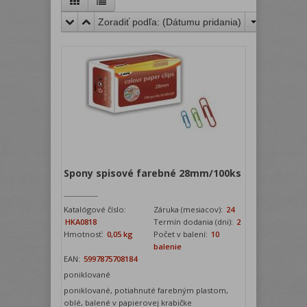
Zoradiť podľa: (
Dátumu pridania
)
Spony spisové farebné 28mm/100ks
Katalógové číslo:
Záruka (mesiacov):
24
HKA0818
Termín dodania (dni):
2
Hmotnosť:
0,05 kg
Počet v balení:
10
balenie
EAN:
5997875708184
poniklované
poniklované, potiahnuté farebným plastom,
oblé, balené v papierovej krabičke