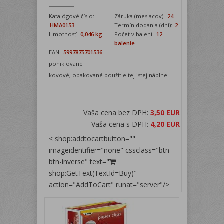
Katalógové číslo:
Záruka (mesiacov):
24
HMA0153
Termín dodania (dni):
2
Hmotnosť:
0,046 kg
Počet v balení:
12
balenie
EAN:
5997875701536
poniklované
kovové, opakované použitie tej istej náplne
Vaša cena bez DPH:
3,50 EUR
Vaša cena s DPH:
4,20 EUR
< shop:addtocartbutton=""
imageidentifier="none" cssclass="btn
btn-inverse" text="
shop:GetText(TextId=Buy)"
action="AddToCart" runat="server"/>