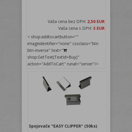
Vaša cena bez DPH:
2,50 EUR
Vaša cena s DPH:
3 EUR
< shop:addtocartbutton=""
imageidentifier="none" cssclass="btn
btn-inverse" text="
shop:GetText(TextId=Buy)"
action="AddToCart" runat="server"/>
Spojovače "EASY CLIPPER" (50ks)