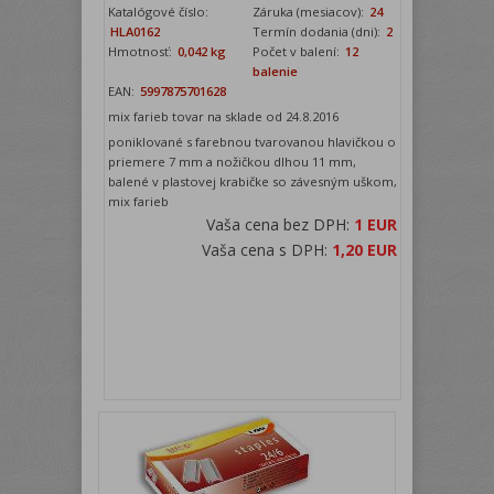
Katalógové číslo:
Záruka (mesiacov):
24
HLA0162
Termín dodania (dni):
2
Hmotnosť:
0,042 kg
Počet v balení:
12
balenie
EAN:
5997875701628
mix farieb tovar na sklade od 24.8.2016
poniklované s farebnou tvarovanou hlavičkou o
priemere 7 mm a nožičkou dlhou 11 mm,
balené v plastovej krabičke so závesným uškom,
mix farieb
Vaša cena bez DPH:
1 EUR
Vaša cena s DPH:
1,20 EUR