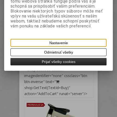
tomu webová stránka funguje podľa vás a je
schopná sa prispôsobiť vašim preferenciám.
Katalógové číslo:
Záruka (mesiacov):
24
HAA0167
Termín dodania (dni):
2
Blokovanie niektorých typov súborov môže mať
Hmotnosť:
0,02 kg
Počet v balení:
20
vplyv na vašu užívateľskú skúsenosť s naším
balenie
webom, taktiež nebudeme schopní poskytnúť
EAN:
5997875701673
vám ponuku na základe vašich preferencií.
v pásoch
balené v papierovej krabičke
Nastavenie
Odmietnuť všetky
Vaša cena bez DPH:
0,50 EUR
Prijať všetky cookies
Vaša cena s DPH:
0,60 EUR
< shop:addtocartbutton=""
imageidentifier="none" cssclass="btn
btn-inverse" text="
shop:GetText(TextId=Buy)"
action="AddToCart" runat="server"/>
PRIPRAVUJE SA