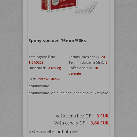
Spony spisové 75mm/50ks
Katalógové číslo:
Záruka (mesiacov):
24
HBA0262
Termín dodania (dni):
2
Hmotnosť:
0,185 kg
Počet v balení:
10
balenie
EAN:
5997875702625
poniklované
poniklované, oblé, balené v papierovej krabičke
Vaša cena bez DPH:
3 EUR
Vaša cena s DPH:
3,60 EUR
< shop:addtocartbutton=""