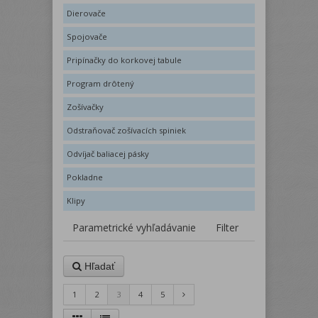
Dierovače
Spojovače
Pripínačky do korkovej tabule
Program drôtený
Zošívačky
Odstraňovač zošívacích spiniek
Odvíjač baliacej pásky
Pokladne
Klipy
Parametrické vyhľadávanie
Filter
Hľadať
1
2
3
4
5