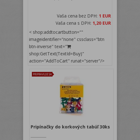
Vaša cena bez DPH:
1 EUR
Vaša cena s DPH:
1,20 EUR
< shop:addtocartbutton=""
imageidentifier="none" cssclass="btn
btn-inverse" text="
shop:GetText(TextId=Buy)"
action="AddToCart" runat="server"/>
PRIPRAVUJE SA
Pripínačky do korkových tabúľ 30ks