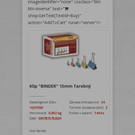
imageidentifier="none" cssclass="btn
btn-inverse" text="
shop:GetText(TextId=Buy)"
action="AddToCart" runat="server"/>
Klip "BINDER" 15mm farebný
Katalógové číslo:
Záruka (mesiacov):
24
HJV0260
Termín dodania (dni):
2
Hmotnosť:
0,002 kg
Počet v balení:
144 ks
EAN:
5997875702601
mix farieb