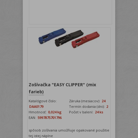
Zošívačka "EASY CLIPPER" (mix
farieb)
Katalógové číslo:
Záruka (mesiacov):
24
DAA0179
Termín dodania (dni):
2
Hmotnosť:
0,024 kg
Počet v balení:
24 ks
EAN:
5997875701796
spôsob zošívania umožňuje opakované použitie
tej istej náplne