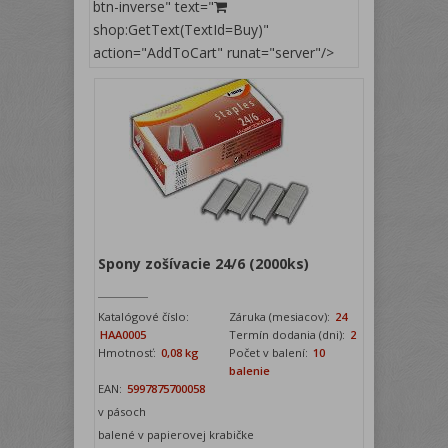
btn-inverse" text="
shop:GetText(TextId=Buy)"
action="AddToCart" runat="server"/>
Spony zošívacie 24/6 (2000ks)
Katalógové číslo:
Záruka (mesiacov):
24
HAA0005
Termín dodania (dni):
2
Hmotnosť:
0,08 kg
Počet v balení:
10
balenie
EAN:
5997875700058
v pásoch
balené v papierovej krabičke