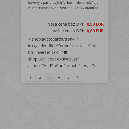
kovový v pastelových farbách, klip umožňuje
mimoriadne pevné zovretie, 12 ks v krabičke
Vaša cena bez DPH:
0,50 EUR
Vaša cena s DPH:
0,60 EUR
< shop:addtocartbutton=""
imageidentifier="none" cssclass="btn
btn-inverse" text="
shop:GetText(TextId=Buy)"
action="AddToCart" runat="server"/>
1
2
3
4
5