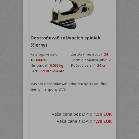
Odstraňovač zošívacích spiniek
(čierny)
Katalógové číslo:
Záruka (mesiacov):
24
DCA0474
Termín dodania (dni):
2
Hmotnosť:
0,035 kg
Počet v balení:
24 ks
EAN:
5997875704742
klasický odsponkovač jednoduchý na použitie,
čierny, na spony 24/6
Vaša cena bez DPH:
1,50 EUR
Vaša cena s DPH:
1,80 EUR