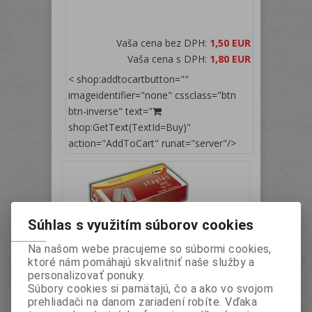
Vaša cena bez DPH:
1,50 EUR
Vaša cena s DPH:
1,80 EUR
< shop:addtocartbutton=""
imageidentifier="none" cssclass="btn
btn-inverse" text="
shop:GetText(TextId=Buy)"
action="AddToCart" runat="server"/>
Súhlas s využitím súborov cookies
Na našom webe pracujeme so súbormi cookies,
ktoré nám pomáhajú skvalitniť naše služby a
personalizovať ponuky.
Súbory cookies si pamätajú, čo a ako vo svojom
Spony zošívacie No.10 (1000ks) mini
prehliadači na danom zariadení robíte. Vďaka