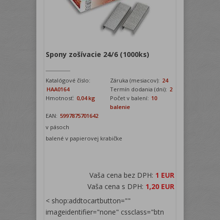
Spony zošívacie 24/6 (1000ks)
Katalógové číslo:
Záruka (mesiacov):
24
HAA0164
Termín dodania (dni):
2
Hmotnosť:
0,04 kg
Počet v balení:
10
balenie
EAN:
5997875701642
v pásoch
balené v papierovej krabičke
Vaša cena bez DPH:
1 EUR
Vaša cena s DPH:
1,20 EUR
< shop:addtocartbutton=""
imageidentifier="none" cssclass="btn