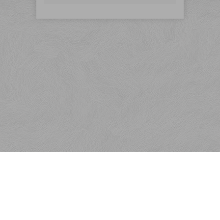
Menu
Rýchla objednávka
Odber noviniek
Kontakt
Obchodné podmienky
KONTAKT
Reklamačné podmienky
Ako nakupovať