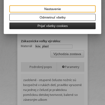
Termín dodania (dni):
2
Hmotnosť:
0,029 kg
Nastavenie
Počet v balení:
24 ks
Odmietnuť všetky
EAN:
5997875721206
Tlač
Prijať všetky cookies
mix farieb
Zákaznícke voľby výrobku:
Materiál
Východzia zostava
Podrobný popis
Parametry
zaoblené - otupené čeľuste nožníc sú
bezpečné v rukách detí, pravítko vyrazené
na jednej z čeľustí je praktickou
pomôckou detskej tvorivosti, balené so
závesným uškom