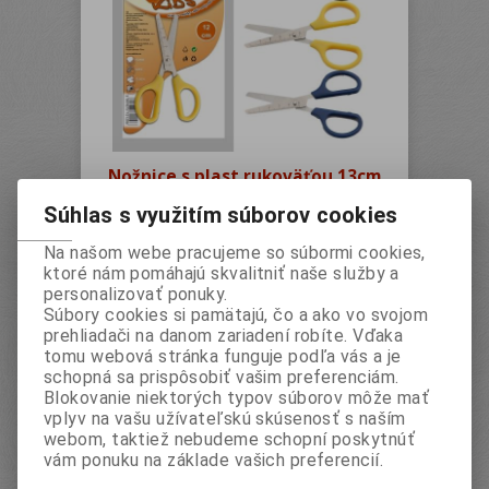
Nožnice s plast.rukoväťou 13cm
s mierkou na čepeli
Súhlas s využitím súborov cookies
Vaša cena bez DPH:
1,50 EUR
Vaša cena s DPH:
1,80 EUR
Na našom webe pracujeme so súbormi cookies,
ktoré nám pomáhajú skvalitniť naše služby a
personalizovať ponuky.
ks
Súbory cookies si pamätajú, čo a ako vo svojom
prehliadači na danom zariadení robíte. Vďaka
Pridať do košíka
tomu webová stránka funguje podľa vás a je
schopná sa prispôsobiť vašim preferenciám.
Blokovanie niektorých typov súborov môže mať
vplyv na vašu užívateľskú skúsenosť s naším
Katalógové číslo:
BAA2120
webom, taktiež nebudeme schopní poskytnúť
vám ponuku na základe vašich preferencií.
Záruka (mesiacov):
24