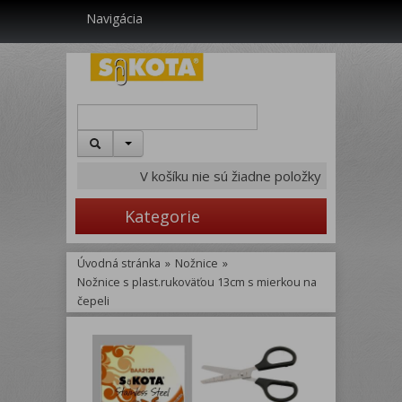
Navigácia
V košíku nie sú žiadne položky
Kategorie
Úvodná stránka
»
Nožnice
»
Nožnice s plast.rukoväťou 13cm s mierkou na
čepeli