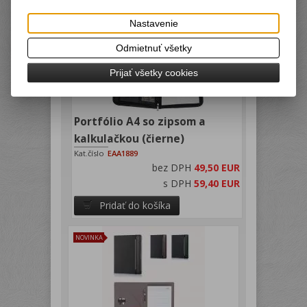
Nastavenie
Odmietnuť všetky
Prijať všetky cookies
Portfólio A4 so zipsom a
kalkulačkou (čierne)
Kat.číslo
EAA1889
bez DPH
49,50 EUR
s DPH
59,40 EUR
Pridať do košíka
NOVINKA