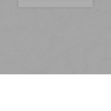
Menu
Rýchla objednávka
Odber noviniek
Kontakt
Obchodné podmienky
KONTAKT
Reklamačné podmienky
Ako nakupovať
Desktopová verze