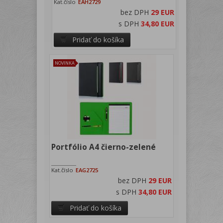
Kat.číslo
EAH2729
bez DPH
29 EUR
s DPH
34,80 EUR
Pridať do košíka
NOVINKA
Portfólio A4 čierno-zelené
Kat.číslo
EAG2725
bez DPH
29 EUR
s DPH
34,80 EUR
Pridať do košíka