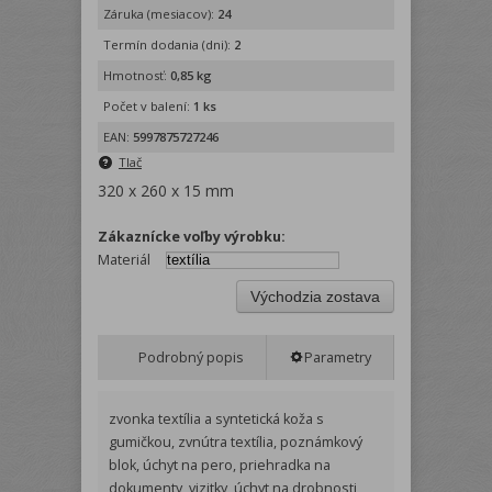
Záruka (mesiacov):
24
Termín dodania (dni):
2
Hmotnosť:
0,85 kg
Počet v balení:
1 ks
EAN:
5997875727246
Tlač
320 x 260 x 15 mm
Zákaznícke voľby výrobku:
Materiál
Východzia zostava
Podrobný popis
Parametry
zvonka textília a syntetická koža s
gumičkou, zvnútra textília, poznámkový
blok, úchyt na pero, priehradka na
dokumenty, vizitky, úchyt na drobnosti