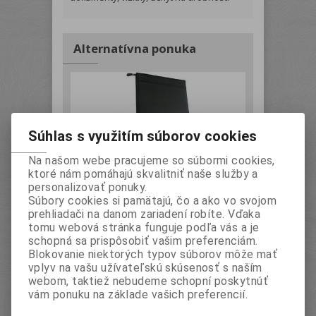
Alternatívna ponuka
Súhlas s využitím súborov cookies
Na našom webe pracujeme so súbormi cookies,
ktoré nám pomáhajú skvalitniť naše služby a
personalizovať ponuky.
Súbory cookies si pamätajú, čo a ako vo svojom
Portfólio A4 so zipsom a
prehliadači na danom zariadení robíte. Vďaka
kalkulačkou (čierne)
tomu webová stránka funguje podľa vás a je
Kat.číslo
EAC1132
schopná sa prispôsobiť vašim preferenciám.
bez DPH
51 EUR
Blokovanie niektorých typov súborov môže mať
s DPH
61,20 EUR
vplyv na vašu užívateľskú skúsenosť s naším
webom, taktiež nebudeme schopní poskytnúť
Pridať do košíka
vám ponuku na základe vašich preferencií.